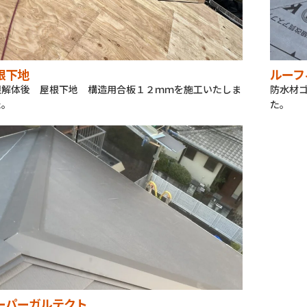
根下地
ルーフ
根解体後 屋根下地 構造用合板１２ｍｍを施工いたしま
防水材
た。
た。
ーパーガルテクト