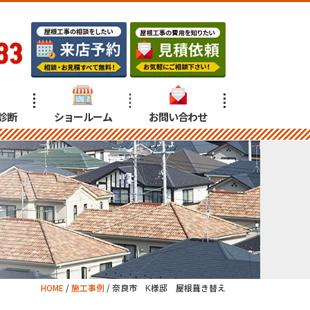
83
診断
ショールーム
お問い合わせ
HOME
/
施工事例
/
奈良市 K様邸 屋根葺き替え