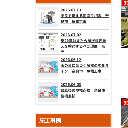
B
2026.07.13
奈良で増える雨漏り相談 奈
良市 屋根工事
2026.07.02
築25年超えたら屋根葺き替
えを検討するべき理由 奈
良...
2026.06.12
雨の日に気づく屋根の劣化サ
イン 奈良市 屋根工事
2026.06.03
台風後の屋根点検 奈良市
屋根点検
B
施工事例