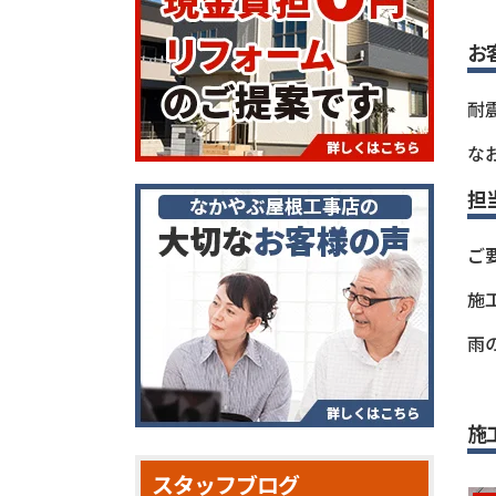
お
耐
な
担
ご
施
雨
施
スタッフブログ