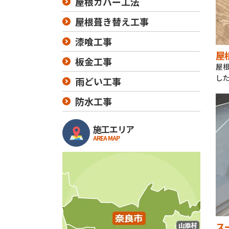
屋根カバー工法
屋根葺き替え工事
漆喰工事
屋
板金工事
屋
し
雨どい工事
防水工事
施工エリア
AREA MAP
ス