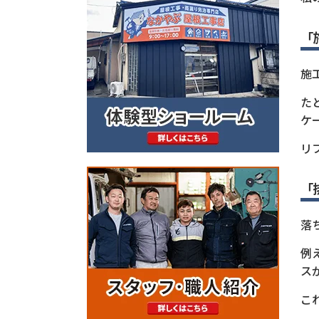
「
施
た
ケ
リ
「
落
例
ス
こ