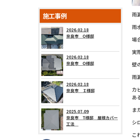
雨
施工事例
雨
2026.02.18
奈良市 О様邸
場
実
2026.02.18
奈良市 О様邸
壁
雨
2026.02.18
カ
奈良市 Ｉ様邸
あ
ま
2025.07.09
奈良市 T様邸 屋根カバー
シ
工法
こ