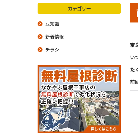
カテゴリー
豆知識
新着情報
奈
チラシ
い
た
前