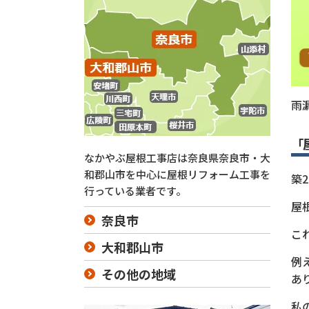
雨
「
なかやぶ屋根工事店は奈良県奈良市・大
和郡山市を中心に屋根リフォーム工事を
築
行っている業者です。
屋
奈良市
こ
大和郡山市
例
その他の地域
あ
私