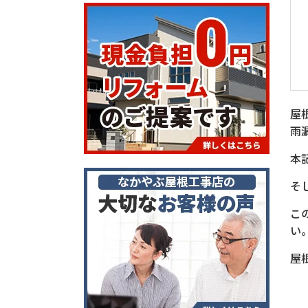
屋
雨
本
そ
こ
い
屋