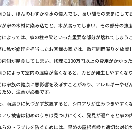
漏りは、ほんのわずかな水の侵入でも、長い間そのままにして
水が家の木材に染み込むと、木が腐ってしまい、その部分の強
合によっては、家の柱や梁といった重要な部分が壊れてしまう
際に私が修理を担当したお客様の家では、数年間雨漏りを放置
の内側が腐食してしまい、修理に100万円以上の費用がかかっ
漏りによって室内の湿度が高くなると、カビが発生しやすくな
ビは家族の健康に悪影響を及ぼすことがあり、アレルギーやぜ
るため、注意が必要です。
た、雨漏りに気づかず放置すると、シロアリが住みつきやすく
ロアリ被害は初めのうちは見つけにくく、発見が遅れると家の
れらのトラブルを防ぐためには、早めの屋根点検と適切な対処